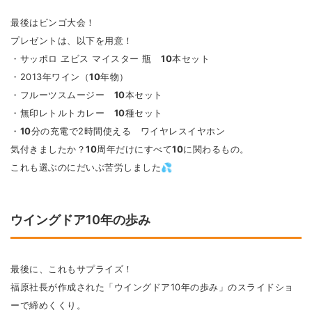
最後はビンゴ大会！
プレゼントは、以下を用意！
・サッポロ ヱビス マイスター 瓶
10
本セット
・2013年ワイン（
10
年物）
・フルーツスムージー
10
本セット
・無印レトルトカレー
10
種セット
・
10
分の充電で2時間使える ワイヤレスイヤホン
気付きましたか？
10
周年だけにすべて
10
に関わるもの。
これも選ぶのにだいぶ苦労しました💦
ウイングドア10年の歩み
最後に、これもサプライズ！
福原社長が作成された「ウイングドア10年の歩み」のスライドショ
ーで締めくくり。