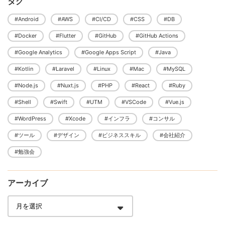
タグ
#Android
#AWS
#CI/CD
#CSS
#DB
#Docker
#Flutter
#GitHub
#GitHub Actions
#Google Analytics
#Google Apps Script
#Java
#Kotlin
#Laravel
#Linux
#Mac
#MySQL
#Node.js
#Nuxt.js
#PHP
#React
#Ruby
#Shell
#Swift
#UTM
#VSCode
#Vue.js
#WordPress
#Xcode
#インフラ
#コンサル
#ツール
#デザイン
#ビジネススキル
#会社紹介
#勉強会
アーカイブ