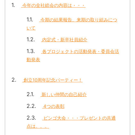
1
今年の全社総会の内容は・・・
1.1
今期の結果報告、来期の取り組みにつ
いて
1.2
内定式・新卒社員紹介
1.3
各プロジェクトの活動発表・委員会活
動発表
2
創立10周年記念パーティー！
2.1
新しい仲間の自己紹介
2.2
4つの表彰
2.3
ビンゴ大会・・・プレゼントの共通
点は。。。