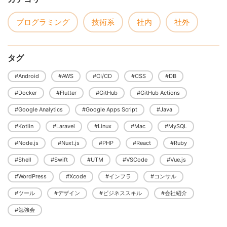
プログラミング
技術系
社内
社外
タグ
#Android
#AWS
#CI/CD
#CSS
#DB
#Docker
#Flutter
#GitHub
#GitHub Actions
#Google Analytics
#Google Apps Script
#Java
#Kotlin
#Laravel
#Linux
#Mac
#MySQL
#Node.js
#Nuxt.js
#PHP
#React
#Ruby
#Shell
#Swift
#UTM
#VSCode
#Vue.js
#WordPress
#Xcode
#インフラ
#コンサル
#ツール
#デザイン
#ビジネススキル
#会社紹介
#勉強会