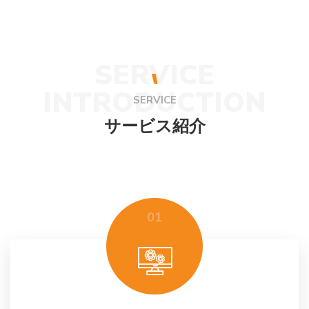
SERVICE
INTRODUCTION
SERVICE
サービス紹介
01