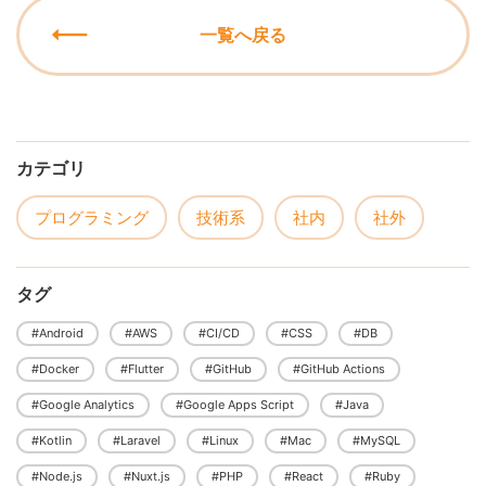
一覧へ戻る
カテゴリ
プログラミング
技術系
社内
社外
タグ
#Android
#AWS
#CI/CD
#CSS
#DB
#Docker
#Flutter
#GitHub
#GitHub Actions
#Google Analytics
#Google Apps Script
#Java
#Kotlin
#Laravel
#Linux
#Mac
#MySQL
#Node.js
#Nuxt.js
#PHP
#React
#Ruby