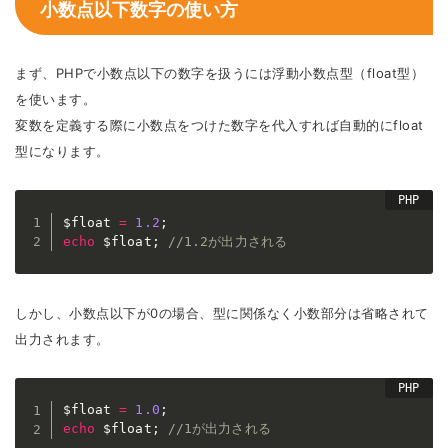
小数点以下数字の使い方
まず、PHPで小数点以下の数字を扱うには浮動小数点型（float型）
を使います。
変数を定義する際に小数点をつけた数字を代入すれば自動的にfloat
型になります。
$float
=
1.2
;
echo
$float
;
//1.2が出力される
しかし、小数点以下が0の場合、型に関係なく小数部分は省略されて
出力されます。
$float
=
1.0
;
echo
$float
;
//1が出力される