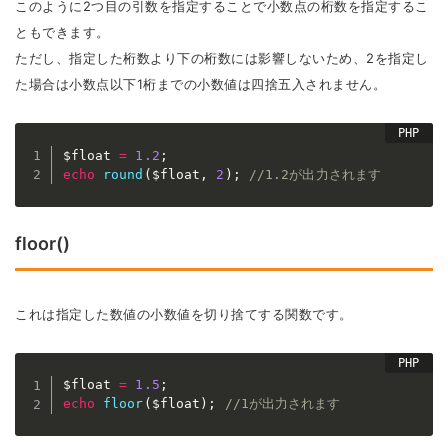
このように2つ目の引数を指定することで小数点の桁数を指定するこ
ともできます。
ただし、指定した桁数より下の桁数には影響しないため、2を指定し
た場合は小数点以下1桁までの小数値は四捨五入されません。
$float
=
1.2
;
echo
round
(
$float
,
2
)
;
//1.2が出力されます
floor()
これは指定した数値の小数値を切り捨てする関数です。
$float
=
1.5
;
echo
floor
(
$float
)
;
//1が出力されます