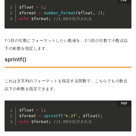
$float
=
1
;
$format
=
number_format
(
$float
,
2
)
;
echo
$format
;
//1.00が出力される
1つ目の引数にフォーマットしたい数値を、2つ目の引数で小数点以
下の桁数を指定します。
sprintf()
これは文字列のフォーマットを指定する関数で、こちらでも小数点
以下の桁数を指定できます。
$float
=
1
;
$format
=
sprintf
(
'%.2f'
,
$float
)
;
echo
$format
;
//1.00が出力される