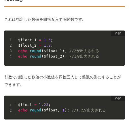
これは指定した数値を四捨五入する関数です。
$float_1
=
1.5
;
$float_2
=
1.2
;
echo
round
(
$float_1
)
;
//2が出力される
echo
round
(
$float_2
)
;
//1が出力される
引数で指定した数値の小数値を四捨五入して整数の形にすることが
できます。
$float
=
1.23
;
echo
round
(
$float
,
1
)
;
//1.2が出力される