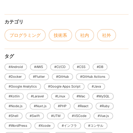
カテゴリ
プログラミング
技術系
社内
社外
タグ
#Android
#AWS
#CI/CD
#CSS
#DB
#Docker
#Flutter
#GitHub
#GitHub Actions
#Google Analytics
#Google Apps Script
#Java
#Kotlin
#Laravel
#Linux
#Mac
#MySQL
#Node.js
#Nuxt.js
#PHP
#React
#Ruby
#Shell
#Swift
#UTM
#VSCode
#Vue.js
#WordPress
#Xcode
#インフラ
#コンサル