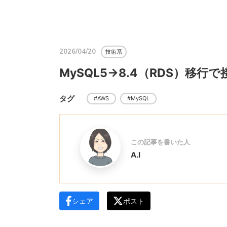
2026/04/20
技術系
MySQL5→8.4（RDS）移
タグ
#AWS
#MySQL
この記事を書いた人
A.I
シェア
ポスト