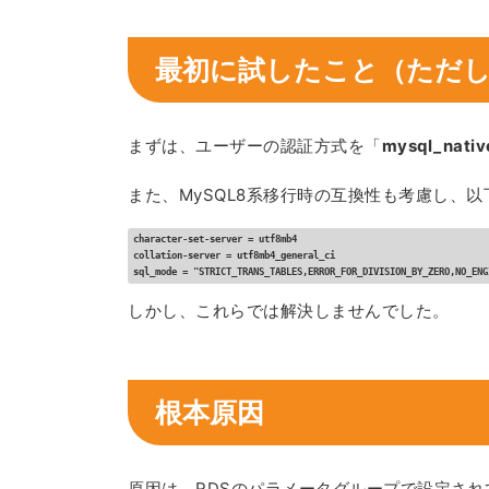
最初に試したこと（ただ
まずは、ユーザーの認証方式を「
mysql_nati
また、MySQL8系移行時の互換性も考慮し、
character-set-server = utf8mb4
collation-server = utf8mb4_general_ci
sql_mode = "STRICT_TRANS_TABLES,ERROR_FOR_DIVISION_BY_ZERO,NO_ENG
しかし、これらでは解決しませんでした。
根本原因
原因は、RDSのパラメータグループで設定さ