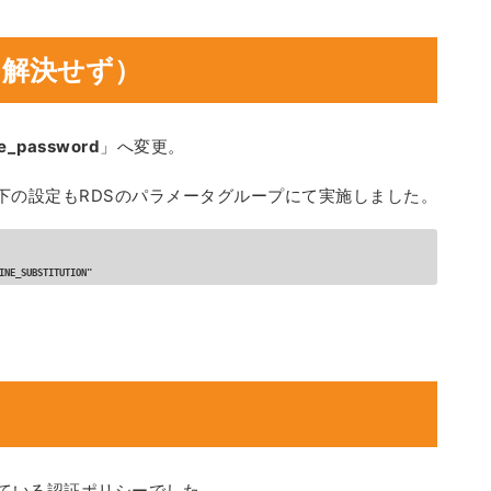
し解決せず）
ve_password
」へ変更。
以下の設定もRDSのパラメータグループにて実施しました。
INE_SUBSTITUTION"
れている認証ポリシーでした。