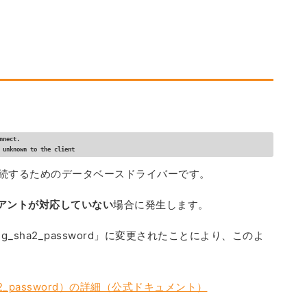
nect.

 unknown to the client
QLに接続するためのデータベースドライバーです。
アントが対応していない
場合に発生します。
ng_sha2_password」に変更されたことにより、このよ
ha2_password）の詳細（公式ドキュメント）