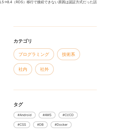
QL5→8.4（RDS）移行で接続できない原因は認証方式だった話
カテゴリ
プログラミング
技術系
社内
社外
タグ
#Android
#AWS
#CI/CD
#CSS
#DB
#Docker