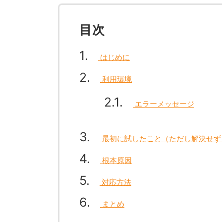
目次
1
はじめに
2
利用環境
2.1
エラーメッセージ
3
最初に試したこと（ただし解決せず
4
根本原因
5
対応方法
6
まとめ