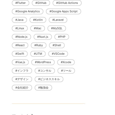
#Flutter
#GitHub
#GitHub Actions
#Google Analytics
#Google Apps Script
#Java
#Kotlin
#Laravel
#Linux
#Mac
#MySQL
#Node.js
#Nuxt.js
#PHP
#React
#Ruby
#Shell
#Swift
#UTM
#VSCode
#Vue.js
#WordPress
#Xcode
#インフラ
#コンサル
#ツール
#デザイン
#ビジネススキル
#会社紹介
#勉強会