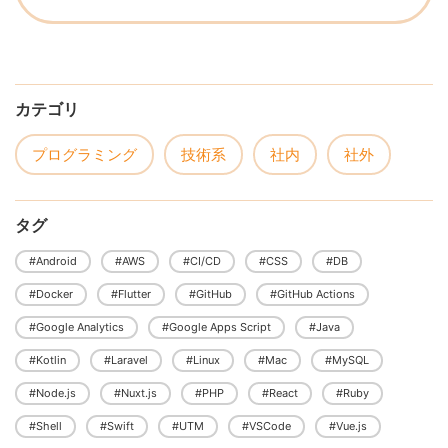
カテゴリ
プログラミング
技術系
社内
社外
タグ
#Android
#AWS
#CI/CD
#CSS
#DB
#Docker
#Flutter
#GitHub
#GitHub Actions
#Google Analytics
#Google Apps Script
#Java
#Kotlin
#Laravel
#Linux
#Mac
#MySQL
#Node.js
#Nuxt.js
#PHP
#React
#Ruby
#Shell
#Swift
#UTM
#VSCode
#Vue.js