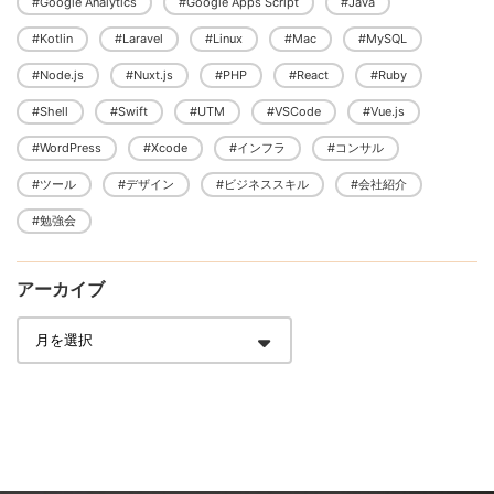
#Google Analytics
#Google Apps Script
#Java
#Kotlin
#Laravel
#Linux
#Mac
#MySQL
#Node.js
#Nuxt.js
#PHP
#React
#Ruby
#Shell
#Swift
#UTM
#VSCode
#Vue.js
#WordPress
#Xcode
#インフラ
#コンサル
#ツール
#デザイン
#ビジネススキル
#会社紹介
#勉強会
アーカイブ