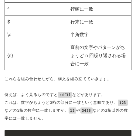
^
行頭に一致
$
行末に一致
\d
半角数字
直前の文字やパターンがち
{n}
ょうど n 回繰り返される場
合に一致
これらを組み合わせながら、構文を組み立てていきます。
例えば、よく見るものですと
などがあります。
\d{3}
これは、数字がちょうど3桁の部分に一致という意味であり、
123
などの3桁の数字に一致しますが、
や
などの3桁以外の数
12
3456
字には一致しません。