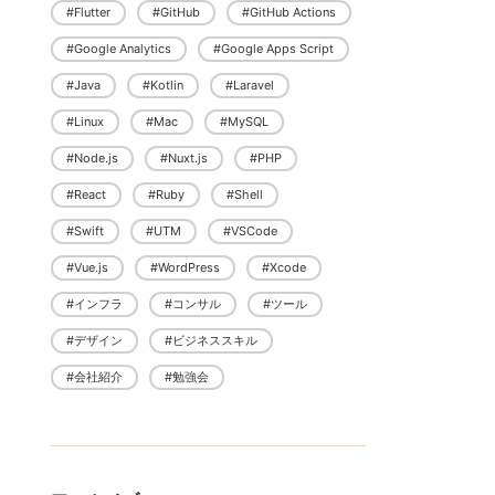
#Flutter
#GitHub
#GitHub Actions
#Google Analytics
#Google Apps Script
#Java
#Kotlin
#Laravel
#Linux
#Mac
#MySQL
#Node.js
#Nuxt.js
#PHP
#React
#Ruby
#Shell
#Swift
#UTM
#VSCode
#Vue.js
#WordPress
#Xcode
#インフラ
#コンサル
#ツール
#デザイン
#ビジネススキル
#会社紹介
#勉強会