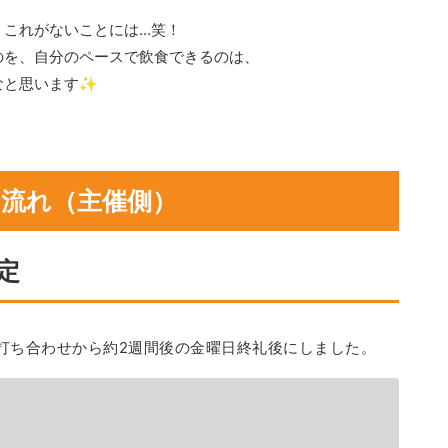
、これがないことには…笑！
のを、自分のペースで飲食できるのは、
なと思います✨
流れ（主催側）
定
打ち合わせから約2週間後の金曜日終礼後にしました。