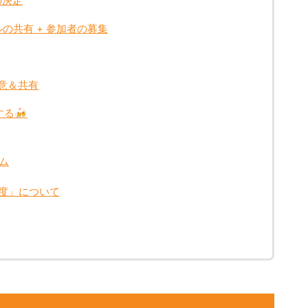
の決定
ルの共有 + 参加者の募集
用意＆共有
する🍻
ム
度」について