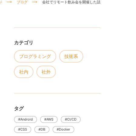
ジ
ブログ
会社でリモート飲み会を開催した話
カテゴリ
プログラミング
技術系
社内
社外
タグ
#Android
#AWS
#CI/CD
#CSS
#DB
#Docker