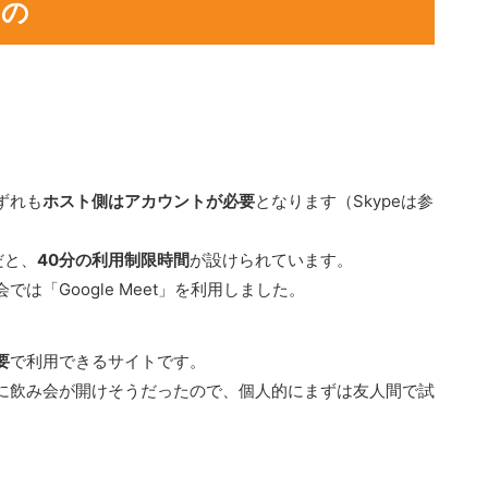
もの
ずれも
ホスト側はアカウントが必要
となります（Skypeは参
だと、
40分の利用制限時間
が設けられています。
は「Google Meet」を利用しました。
要
で利用できるサイトです。
に飲み会が開けそうだったので、個人的にまずは友人間で試